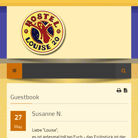
Search
Guestbook
Susanne N.
27
May
Liebe "Louise",
es ist jedesmal toll bei Euch - das Frühstück ist der