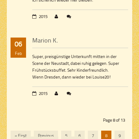
2015
Marion K.
06
Feb
Super, preisgünstige Unterkunft mitten in der
Scene der Neustadt, dabei ruhig gelegen. Super
Frühstücksbuffet. Sehr Kinderfreundlich.
Wenn Dresden, dann wieder bei Louise20!
2015
Page 8 of 13
« First
Previous
5
6
7
8
9