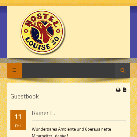
Search
Guestbook
Rainer F.
11
Oct
Wunderbares Ambiente und überaus nette
Mitarbeiter...danke!