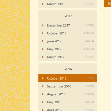
O
March 2018
1 entry
2017
December 2017
1 entry
October 2017
5 entries
June 2017
4 entries
May 2017
3 entries
March 2017
1 entry
2016
October 2016
1 entry
September 2016
1 entry
August 2016
1 entry
May 2016
4 entries
April 2016
1 entry