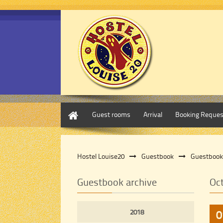
Home
Guest rooms
Arrival
Booking Reques
Hostel Louise20
Guestbook
Guestbook
Guestbook archive
Oc
2018
0