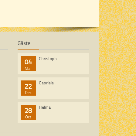
Gäste
Christoph
04
Mar
Gabriele
22
Dec
Helma
28
Oct