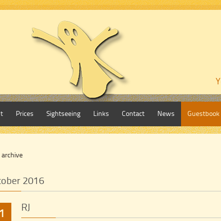
Y
t
Prices
Sightseeing
Links
Contact
News
Guestbook
 archive
tober 2016
RJ
1