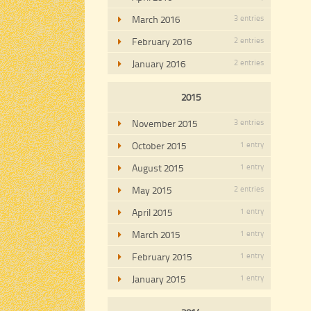
March 2016
3 entries
February 2016
2 entries
January 2016
2 entries
2015
November 2015
3 entries
October 2015
1 entry
August 2015
1 entry
May 2015
2 entries
April 2015
1 entry
March 2015
1 entry
February 2015
1 entry
January 2015
1 entry