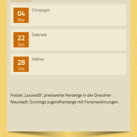
Christoph
04
Mär
Gabriele
22
Dez
Helma
28
Okt
Hostel „Louise20”, preiswerte Herberge in der Dresdner
Neustadt. Günstige Jugendherberge mit Ferienwohnungen.