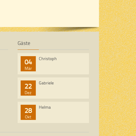
Gäste
Christoph
04
Mär
Gabriele
22
Dez
Helma
28
Okt