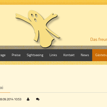
Das freu
rage
Preise
Sightseeing
Links
Kontakt
News
Gästeb
xi
28.09.2014 10:53