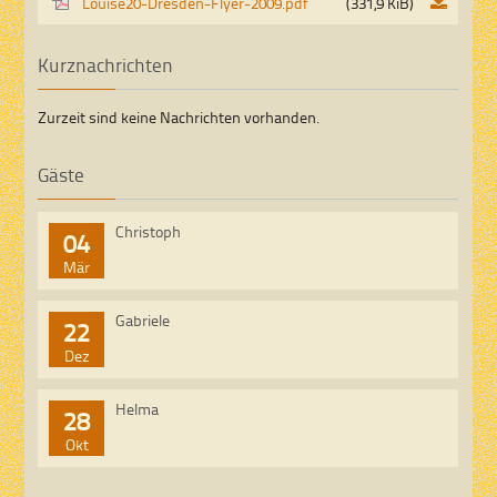
Louise20-Dresden-Flyer-2009.pdf
(331,9 KiB)
Kurznachrichten
Zurzeit sind keine Nachrichten vorhanden.
Gäste
Christoph
04
Mär
Gabriele
22
Dez
Helma
28
Okt